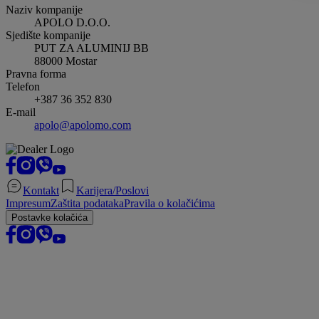
Naziv kompanije
APOLO D.O.O.
Sjedište kompanije
PUT ZA ALUMINIJ BB
88000
Mostar
Pravna forma
Telefon
+387 36 352 830
E-mail
apolo@apolomo.com
Kontakt
Karijera/Poslovi
Impresum
Zaštita podataka
Pravila o kolačićima
Postavke kolačića