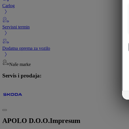
Carlog
Servisni termin
Dodatna oprema za vozilo
Naše marke
Servis i prodaja:
APOLO D.O.O.
Impresum