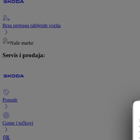
Brza pretraga rabljenih vozila
Naše marke
Servis i prodaja:
Ponude
Gume i točkovi