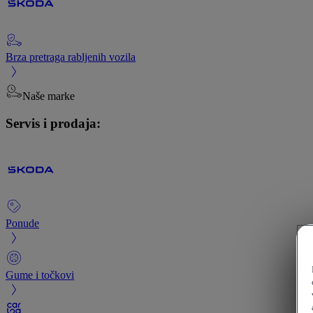
Brza pretraga rabljenih vozila
Naše marke
Servis i prodaja:
Ponude
Gume i točkovi