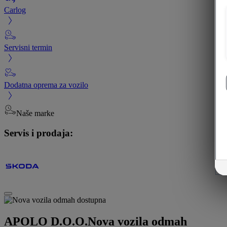
Carlog
Servisni termin
Dodatna oprema za vozilo
Naše marke
Servis i prodaja:
APOLO D.O.O.
Nova vozila odmah