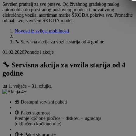
Savršen pratitelj za sve puteve. Od živahnog gradskog malog
automobila do prostranog poslovnog modela i inovativnog
električnog vozila, asortiman marke ŠKODA pokriva sve. Pronađite
odmah svoj savršeni ŠKODA model.
Novosti iz svijeta mobilnosti
🔧 Servisna akcija za vozila starija od 4 godine
01.02.2026
Ponude i akcije
🔧 Servisna akcija za vozila starija od 4
godine
📅 1. veljače – 31. ožujka
🧰 Dostupni servisni paketi
🛑 Paket sigurnost
Prednje kočione pločice + diskovi + ugradnja
(uključeno kočiono ulje)
🛑➕ Paket sigurnost+