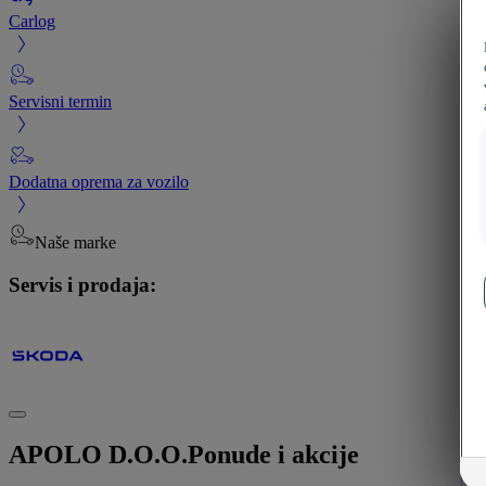
Carlog
Servisni termin
Dodatna oprema za vozilo
Naše marke
Servis i prodaja:
APOLO D.O.O.
Ponude i akcije