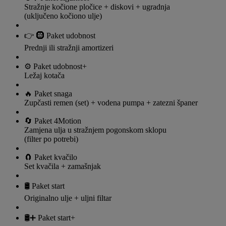
Stražnje kočione pločice + diskovi + ugradnja
(uključeno kočiono ulje)
👉 🛞 Paket udobnost
Prednji ili stražnji amortizeri
⚙️ Paket udobnost+
Ležaj kotača
🔥 Paket snaga
Zupčasti remen (set) + vodena pumpa + zatezni španer
🔄 Paket 4Motion
Zamjena ulja u stražnjem pogonskom sklopu
(filter po potrebi)
🧲 Paket kvačilo
Set kvačila + zamašnjak
🛢️ Paket start
Originalno ulje + uljni filtar
🛢️➕ Paket start+