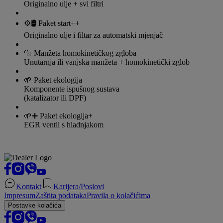
Originalno ulje + svi filtri
⚙️🛢️ Paket start++
Originalno ulje i filtar za automatski mjenjač
🔩 Manžeta homokinetičkog zgloba
Unutarnja ili vanjska manžeta + homokinetički zglob
🌱 Paket ekologija
Komponente ispušnog sustava
(katalizator ili DPF)
🌱➕ Paket ekologija+
EGR ventil s hladnjakom
Kontakt
Karijera/Poslovi
Impresum
Zaštita podataka
Pravila o kolačićima
Postavke kolačića