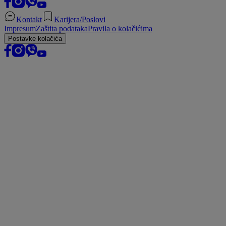
Kontakt
Karijera/Poslovi
Impresum
Zaštita podataka
Pravila o kolačićima
Postavke kolačića