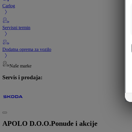
Carlog
Servisni termin
Dodatna oprema za vozilo
Naše marke
Servis i prodaja:
APOLO D.O.O.
Ponude i akcije