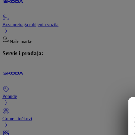
Brza pretraga rabljenih vozila
Naše marke
Servis i prodaja:
Ponude
Gume i točkovi