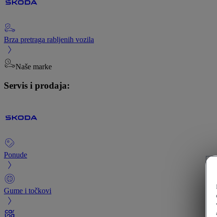
Brza pretraga rabljenih vozila
Naše marke
Servis i prodaja:
Ponude
Gume i točkovi