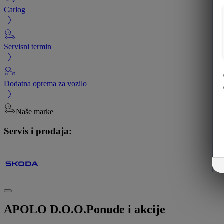
Carlog
Servisni termin
Dodatna oprema za vozilo
Naše marke
Servis i prodaja:
APOLO D.O.O.
Ponude i akcije